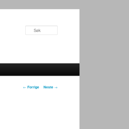
Søk
Innleggsnavigasjon
←
Forrige
Neste
→