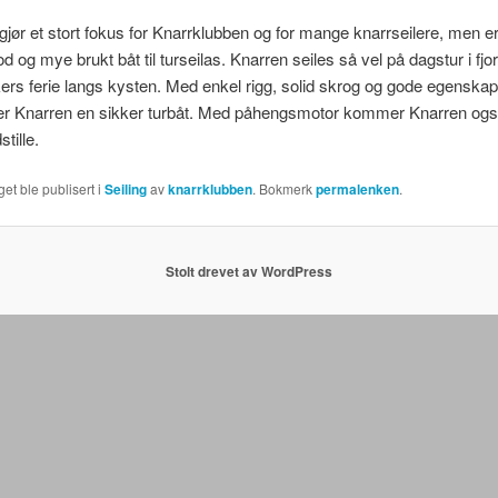
gjør et stort fokus for Knarrklubben og for mange knarrseilere, men e
d og mye brukt båt til turseilas. Knarren seiles så vel på dagstur i fj
kers ferie langs kysten. Med enkel rigg, solid skrog og gode egenskap
er Knarren en sikker turbåt. Med påhengsmotor kommer Knarren også
stille.
et ble publisert i
Seiling
av
knarrklubben
. Bokmerk
permalenken
.
Stolt drevet av WordPress