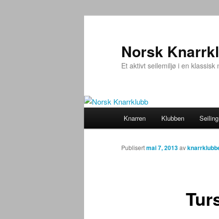
Gå
direkte
til
Norsk Knarrk
hovedinnholdet
Et aktivt seilemiljø i en klassisk
Hovedmeny
Knarren
Klubben
Seiling
Publisert
mai 7, 2013
av
knarrklubb
Turs