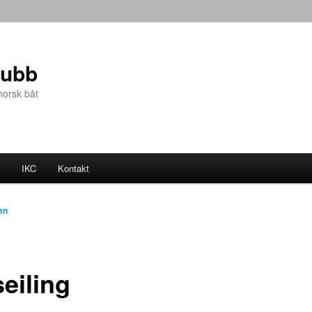
lubb
 norsk båt
IKC
Kontakt
en
eiling