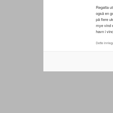
Regatta ut
også en go
på flere u
mye vind 
havn i vind
Dette innlegg