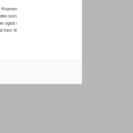
r Knarren
orden som
er også i
 frem til