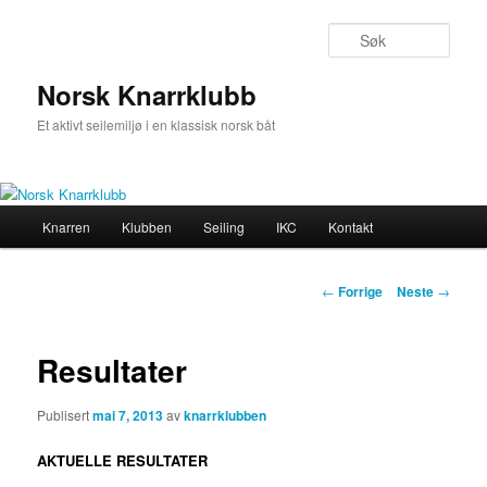
Gå
direkte
Søk
til
hovedinnholdet
Norsk Knarrklubb
Et aktivt seilemiljø i en klassisk norsk båt
Hovedmeny
Knarren
Klubben
Seiling
IKC
Kontakt
Innleggsnavigasjon
←
Forrige
Neste
→
Resultater
Publisert
mai 7, 2013
av
knarrklubben
AKTUELLE RESULTATER