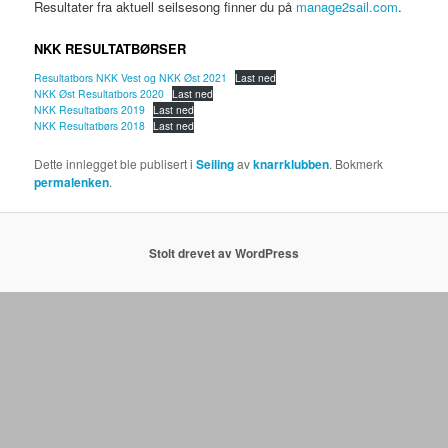
Resultater fra aktuell seilsesong finner du på
manage2sail.com
.
NKK RESULTATBØRSER
Resultatbors NKK Vest og NKK Øst 2021
Last ned
NKK Øst Resultatbors 2020
Last ned
NKK Resultatbørs 2019
Last ned
NKK Resultatbørs 2018
Last ned
Dette innlegget ble publisert i
Seiling
av
knarrklubben
. Bokmerk
permalenken
.
Stolt drevet av WordPress