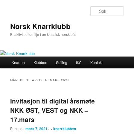
Gå
Gå
direkte
direkte
Søk
til
til
hovedinnholdet
sekundærinnholdet
Norsk Knarrklubb
Et aktivt seilemiljø i en klassisk norsk båt
Hovedmeny
Knarren
Klubben
Seiling
IKC
Kontakt
MÅNEDLIGE ARKIVER:
MARS 2021
Invitasjon til digital årsmøte
NKK ØST, VEST og NKK –
17.mars
Publisert
mars 7, 2021
av
knarrklubben