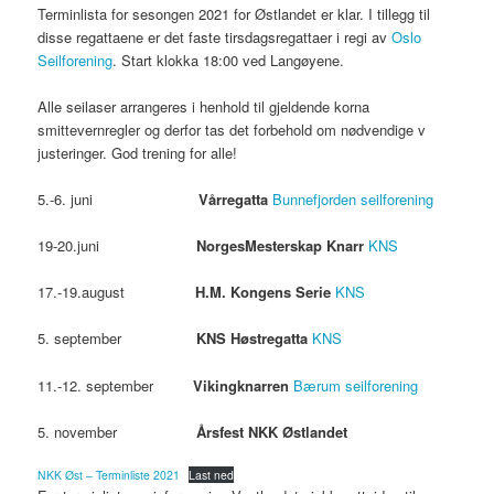
Terminlista for sesongen 2021 for Østlandet er klar. I tillegg til
disse regattaene er det faste tirsdagsregattaer i regi av
Oslo
Seilforening
. Start klokka 18:00 ved Langøyene.
Alle seilaser arrangeres i henhold til gjeldende korna
smittevernregler og derfor tas det forbehold om nødvendige v
justeringer. God trening for alle!
5.-6. juni
Vårregatta
Bunnefjorden seilforening
19-20.juni
NorgesMesterskap Knarr
KNS
17.-19.august
H.M. Kongens Serie
KNS
5. september
KNS Høstregatta
KNS
11.-12. september
Vikingknarren
Bærum seilforening
5. november
Årsfest NKK Østlandet
NKK Øst – Terminliste 2021
Last ned