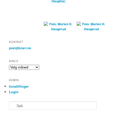
KONTAKT
post@knarr.no
ARKIV
Arkiv
ADMIN
Innstillinger
Login
S
ø
k