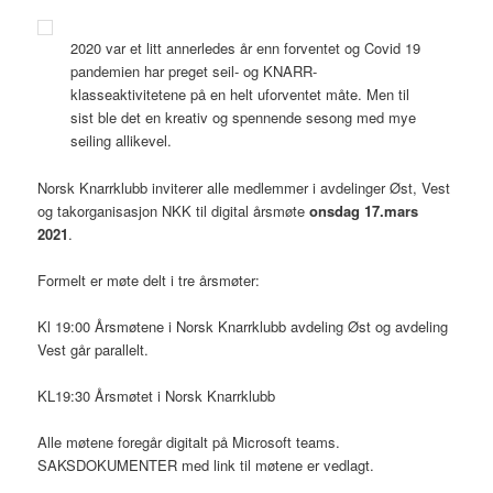
2020 var et litt annerledes år enn forventet og Covid 19
pandemien har preget seil- og KNARR-
klasseaktivitetene på en helt uforventet måte. Men til
sist ble det en kreativ og spennende sesong med mye
seiling allikevel.
Norsk Knarrklubb inviterer alle medlemmer i avdelinger Øst, Vest
og takorganisasjon NKK til digital årsmøte
onsdag 17.mars
2021
.
Formelt er møte delt i tre årsmøter:
Kl 19:00 Årsmøtene i Norsk Knarrklubb avdeling Øst og avdeling
Vest går parallelt.
KL19:30 Årsmøtet i Norsk Knarrklubb
Alle møtene foregår digitalt på Microsoft teams.
SAKSDOKUMENTER med link til møtene er vedlagt.